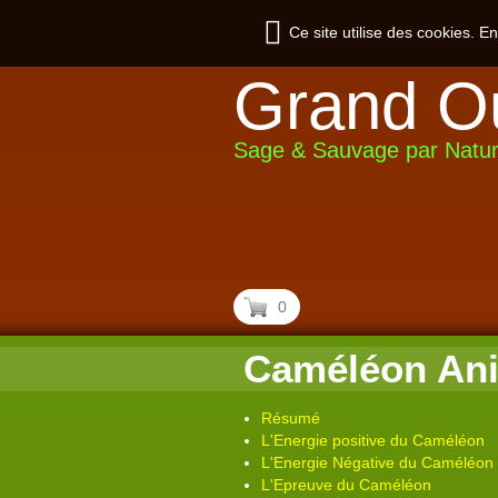
Ce site utilise des cookies. E
Grand O
Sage & Sauvage par Natu
0
Caméléon Anim
Résumé
L'Energie positive du Caméléon
L'Energie Négative du Caméléon
L'Epreuve du Caméléon