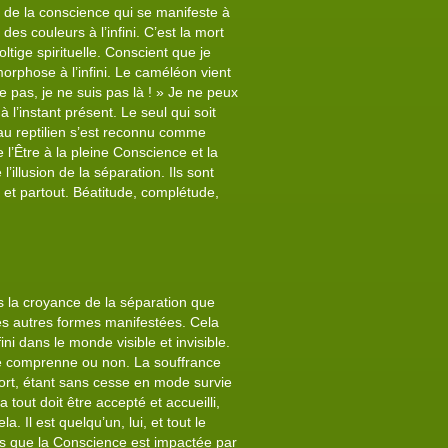
e de la conscience qui se manifeste à
des couleurs à l’infini. C’est la mort
oltige spirituelle. Conscient que je
orphose à l’infini. Le caméléon vient
 pas, je ne suis pas là ! » Je ne peux
 l’instant présent. Le seul qui soit
veau reptilien s’est reconnu comme
l’Être à la pleine Conscience et la
illusion de la séparation. Ils sont
… et partout. Béatitude, complétude,
s la croyance de la séparation que
 les autres formes manifestées. Cela
fini dans le monde visible et invisible.
e le comprenne ou non. La souffrance
mort, étant sans cesse en mode survie
tout doit être accepté et accueilli,
 Il est quelqu’un, lui, et tout le
ois que la Conscience est impactée par