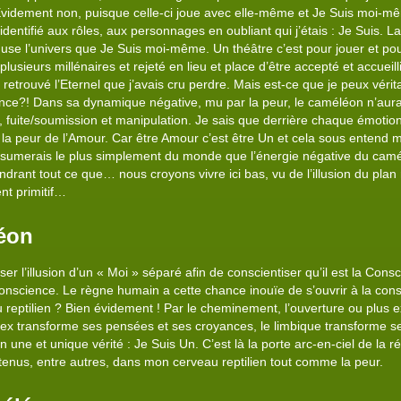
 Evidement non, puisque celle-ci joue avec elle-même et Je Suis moi-même
 identifié aux rôles, aux personnages en oubliant qui j’étais : Je Suis. L
use l’univers que Je Suis moi-même. Un théâtre c’est pour jouer et pou
plusieurs millénaires et rejeté en lieu et place d’être accepté et accueill
l, retrouvé l’Eternel que j’avais cru perdre. Mais est-ce que je peux vé
nce?! Dans sa dynamique négative, mu par la peur, le caméléon n’aura 
, fuite/soumission et manipulation. Je sais que derrière chaque émotion il
a peur de l’Amour. Car être Amour c’est être Un et cela sous entend mo
sumerais le plus simplement du monde que l’énergie négative du caméléo
ndrant tout ce que… nous croyons vivre ici bas, vu de l’illusion du plan 
nt primitif…
éon
l’illusion d’un « Moi » séparé afin de conscientiser qu’il est la Consci
onscience. Le règne humain a cette chance inouïe de s’ouvrir à la consc
 reptilien ? Bien évidement ! Par le cheminement, l’ouverture ou plus e
ex transforme ses pensées et ses croyances, le limbique transforme ses
en une et unique vérité : Je Suis Un. C’est là la porte arc-en-ciel de la ré
tenus, entre autres, dans mon cerveau reptilien tout comme la peur.