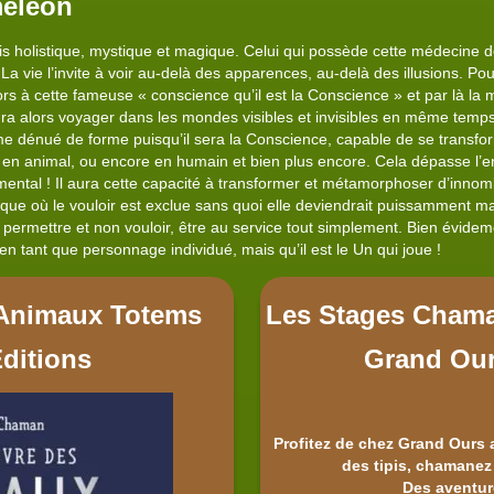
éléon
s holistique, mystique et magique. Celui qui possède cette médecine d
 vie l’invite à voir au-delà des apparences, au-delà des illusions. Pour
lors à cette fameuse « conscience qu’il est la Conscience » et par là 
a alors voyager dans les mondes visibles et invisibles en même temps 
 dénué de forme puisqu’il sera la Conscience, capable de se transformer
, en animal, ou encore en humain et bien plus encore. Cela dépasse l
ntal ! Il aura cette capacité à transformer et métamorphoser d’inno
 où le vouloir est exclue sans quoi elle deviendrait puissamment magie
 permettre et non vouloir, être au service tout simplement. Bien évidem
 en tant que personnage individué, mais qu’il est le Un qui joue !
s Animaux Totems
Les Stages Chama
Editions
Grand Ou
Profitez de chez Grand Ours 
des tipis, chamanez
Des aventur