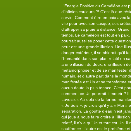
L’Energie Positive du Caméléon est pl
d’infinies couleurs ?! C’est là que rés
survie. Comment être en paix avec la 
vite peur avec son casque, ses crêtes
d’attraper sa proie à distance. Gran
temps. Le caméléon est tout en paix,
pourrait aussi se poser cette questio
peur est une grande illusion. Une illus
danger extérieur, il semblerait qu’il fa
l’humanité dans son plan relatif en sa
a une illusion du deux, une illusion d
métamorphoser et de se manifester da
humain, et d’autre part dans le mond
manifestée est Un et se transforme en f
aucun doute la plus tenace. C’est pour
comment ce Un pourrait-il mourir ? Il 
Lavoisier. Au-delà de la forme manifes
« Je Suis », je crois qu’il y a « Moi » 
séparation. La goutte d’eau n’est jamai
qui joue à nous faire croire à l’illusio
relatif, il n’y a qu’Un et tout est Un.
souffrance : l’autre est le problème e