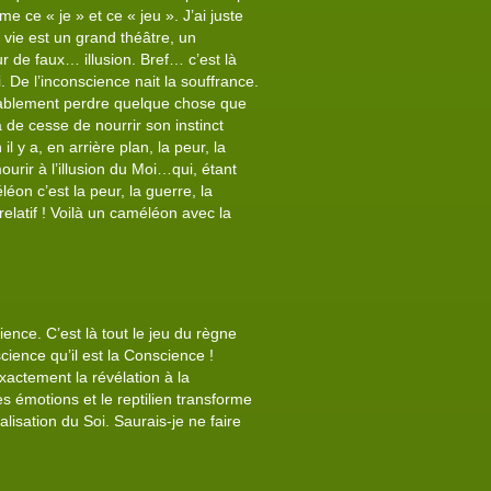
 ce « je » et ce « jeu ». J’ai juste
a vie est un grand théâtre, un
r de faux… illusion. Bref… c’est là
i. De l’inconscience nait la souffrance.
ritablement perdre quelque chose que
de cesse de nourrir son instinct
 y a, en arrière plan, la peur, la
urir à l’illusion du Moi…qui, étant
n c’est la peur, la guerre, la
relatif ! Voilà un caméléon avec la
ence. C’est là tout le jeu du règne
ience qu’il est la Conscience !
xactement la révélation à la
 émotions et le reptilien transforme
alisation du Soi. Saurais-je ne faire