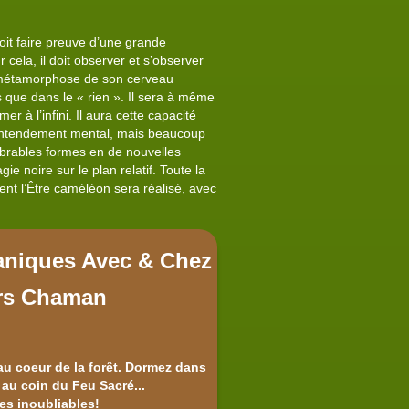
oit faire preuve d’une grande
 cela, il doit observer et s’observer
la métamorphose de son cerveau
que dans le « rien ». Il sera à même
 à l’infini. Il aura cette capacité
’entendement mental, mais beaucoup
mbrables formes en de nouvelles
 noire sur le plan relatif. Toute la
ent l’Être caméléon sera réalisé, avec
niques Avec & Chez
rs Chaman
au coeur de la forêt. Dormez dans
 au coin du Feu Sacré...
es inoubliables!