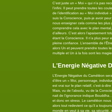
C’est juste un « Moi » qui n’a pas rec
l’infini. Il peut prendre toutes les cou
de l’identification au « Moi individué 
suis la Conscience, puis-je avoir peu
nous enseigner cela comme les plus gr
comprendre cela avec le plan mental, je
d’ailleurs. C’est alors l’apaisement t
étant la Conscience. Il n’a plus peur
pleine confiance. L’ensemble de l’Être
alors Un et peuvent prendre toutes les
multiple et Un à la fois sont les magi
L'Energie Négative 
L’Energie Négative du Caméléon serait
d’être un « Moi, personnage, individué
est vrai sur le plan relatif, c'est-à-di
Mais, vu de l’absolu, vu de la Conscie
nait de l’ignorance indique Bouddha… 
et donc en stress. Le caméléon nous am
alors tout redevient ce qu’il a toujour
monde en veut à sa vie, sa sécurité, 