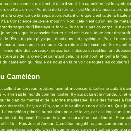
onnu son essence, qui il est et d’où il vient. Le caméléon est le symbol
leurs de l’arc-en-ciel. Au-delà de la forme, il est Un et s’amuse à prendre 
» et à la croyance de la séparation. Autant dire que c’est là de la haute v
r ? La Conscience peut-elle mourir ? Non, cela n’est qu’un jeu de métam
ands sages de l’Himalaya le font. « Je ne suis pas ce corps, je n’existe
 ne peux que le conscientiser et si tel est le cas, toute peur disparaît à
otal de l’Être, du plan physique, émotionnel et psychique : Paix. Le cer
 et encore moins peur de mourir. Ce « retour à la maison du Soi » amène 
, l’ensemble des cerveaux, néocortex, limbique et reptilien ont dépassé l’
 couleurs de l’arc-en-ciel car étant cela, ils sont Tout et tout à la fois
es du caméléon qui risque de nous en faire voir de toutes les couleurs !
Du Caméléon
 celle d’un cerveau reptilien, animal, inconscient. Enfermé autant dan
 », il verrait le monde comme hostile. Il y aurait lui et le monde, lui et
re sur le plan du mental et de la forme manifestée. Il y a des formes à l’in
nce éternelle, il n’y a qu’Un, que je le veuille ou non d’ailleurs. Que j
Le caméléon primitif, aurait alors peur de la vie, car elle implique la 
ène à dépasser l’illusion de la peur qui aliène toute liberté. Pour cela 
s été : Un : Paix Joie et Amour. Caméléon négatif ne peut comprendre cela.
son appartenance, etc. C’est la guerre pour survivre ! Est-ce que je cr