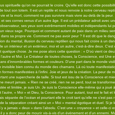
us spirituelle qu’on ne pourrait le croire. Qu’elle est donc cette possi
ide tout son totem. Il est un reptile et nous renvoie à notre cerveau rept
vie et la mort, comment ne pas survivre mais vivre au-delà de la peur. 
 et ses cornes venus d’un autre âge. Il est un prédateur adroit avec un
d observateur, ses yeux sont extrêmement mobiles et indépendants lui 
 un vieux sage. Pourquoi et comment autant de paix dans un milieu sem
n dans sa propre vie. Comment ne pas avoir peur ? Il est dit que le dang
ion du mental, illusion du cerveau reptilien qui nous fait croire à un dang
ille un intérieur et un extérieur, moi et un autre, c'est-à-dire deux. C’est
it quelque chose. Je me pose alors cette question : « D’où vient ce deux
e l’autre et Moi. Le Créateur de toutes choses, la Conscience, est Une et
ns d’innombrables formes et couleurs. D’une part dans le monde visib
e invisible bien connu du monde des chamans. Là où toute manifestati
ormes manifestées à l’infini. Joie et jeux de la création. La peur de mou
tant une supercherie de taille. Si tout est issu de la Conscience et mieu
ne meurt jamais. « Rien ne se créé, rien ne se perd, tout se transforme 
tée et limitée, je suis Un. Je suis la Conscience elle-même qui a joué à o
et l’autre, « Moi » et Dieu, la Conscience. Pour autant, tout est le fait et 
s séparée de l’océan et pourtant elle le croit tant qu’elle ne s’est pas r
n de la séparation créant ainsi un « Moi » mental égotique et duel. Si je l
 Il n’y a jamais « deux » dans l’absolu. C’est une « croyance » et celle-ci
t il y a donc peur de mourir vis-à-vis d’un événement et d’un ennemi. Mai