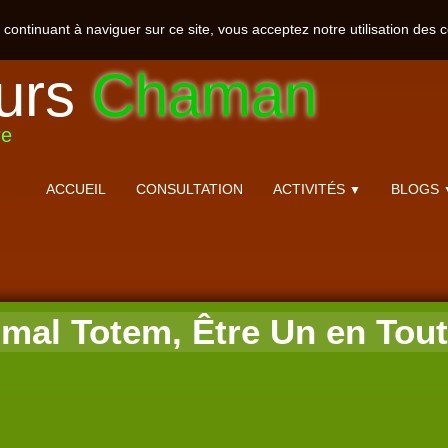
n continuant à naviguer sur ce site, vous acceptez notre utilisation des 
urs
Chaman
re
ACCUEIL
CONSULTATION
ACTIVITÉS
BLOGS
▼
al Totem, Être Un en Tout