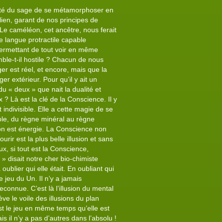
bilité du sage de se métamorphoser en
ilien, garant de nos principes de
Le caméléon, cet ancêtre, nous ferait
e langue protractile capable
permettant de tout voir en même
ble-t-il hostile ? Chacun de nous
er est réel, et encore, mais que la
er extérieur. Pour qu’il y ait un
 du « deux » que nait la dualité et
 ? Là est la clé de la Conscience. Il y
 indivisible. Elle a cette magie de se
le, du règne minéral au règne
on est énergie. La Conscience non
rir est la plus belle illusion et sans
x, si tout est la Conscience,
» disait notre cher bio-chimiste
ublier qui elle était. En oubliant qui
le jeu du Un. Il n’y a jamais
econnue. C’est là l’illusion du mental
ève le voile des illusions du plan
 est le jeu en même temps qu’elle est
s il n’y a pas d’autres dans l’absolu !