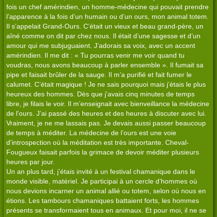
fois un chef amérindien, un homme-médecine qui pouvait prendre
l’apparence à la fois d’un humain ou d’un ours, mon animal totem.
Il s’appelait Grand-Ours. C’était un vieux et beau grand-père, un
aîné comme on dit par chez nous. Il était d’une sagesse et d’un
amour qui me subjuguaient. J’adorais sa voix, avec un accent
amérindien. Il me dit : « Tu pourras venir me voir quand tu
voudras, nous avons beaucoup à parler ensemble ». Il fumait sa
pipe et faisait brûler de la sauge. Il m’a purifié et fait fumer le
calumet. C’était magique ! Je ne sais pourquoi mais j’étais le plus
heureux des hommes. Dès que j’avais cinq minutes de temps
libre, je filais le voir. Il m’enseignait avec bienveillance la médecine
de l’ours. J’ai passé des heures et des heures à discuter avec lui.
Vraiment, je ne me lassais pas. Je devais aussi passer beaucoup
de temps à méditer. La médecine de l’ours est une voie
d’introspection où la méditation est très importante. Cheval-
Fougueux faisait parfois la grimace de devoir méditer plusieurs
heures par jour.
Un an plus tard, j’étais invité à un festival chamanique dans le
monde visible, matériel. Je participai à un cercle d’hommes où
nous devions incarner un animal allié ou totem, selon où nous en
étions. Les tambours chamaniques battaient forts, les hommes
présents se transformaient tous en animaux. Et pour moi, il ne se