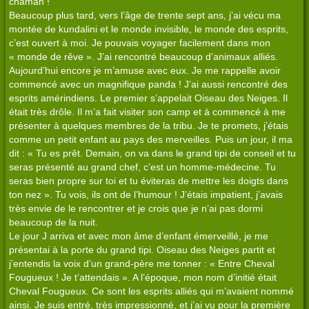
chaman !
Beaucoup plus tard, vers l’âge de trente sept ans, j’ai vécu ma
montée de kundalini et le monde invisible, le monde des esprits,
c’est ouvert à moi. Je pouvais voyager facilement dans mon
« monde de rêve ». J’ai rencontré beaucoup d’animaux alliés.
Aujourd’hui encore je m’amuse avec eux. Je me rappelle avoir
commencé avec un magnifique panda ! J’ai aussi rencontré des
esprits amérindiens. Le premier s’appelait Oiseau des Neiges. Il
était très drôle. Il m’a fait visiter son camp et à commencé à me
présenter à quelques membres de la tribu. Je te promets, j’étais
comme un petit enfant au pays des merveilles. Puis un jour, il ma
dit : « Tu es prêt. Demain, on va dans le grand tipi de conseil et tu
seras présenté au grand chef, c’est un homme-médecine. Tu
seras bien propre sur toi et tu éviteras de mettre les doigts dans
ton nez ». Tu vois, ils ont de l’humour ! J’étais impatient, j’avais
très envie de le rencontrer et je crois que je n’ai pas dormi
beaucoup de la nuit.
Le jour J arriva et avec mon âme d’enfant émerveillé, je me
présentai à la porte du grand tipi. Oiseau des Neiges partit et
j’entendis la voix d’un grand-père me tonner : « Entre Cheval
Fougueux ! Je t’attendais ». A l’époque, mon nom d’initié était
Cheval Fougueux. Ce sont les esprits alliés qui m’avaient nommé
ainsi. Je suis entré, très impressionné, et j’ai vu pour la première