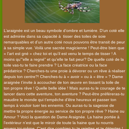
L’araignée est un beau symbole d’ombre et lumière. D’un coté elle
est admirée dans sa capacité à tisser des toiles de soie
remarquables et d’un autre coté nous pouvons être transit de peur
à sa simple vue. Voilà une sacrée magicienne ! Peut-être bien que
« l’art est gné » chez toi et qu’il est venu le temps de tisser ! A
moins qu'"elle a regné" et qu'elle te fait peur? De quelle coté de la
toile vas-tu te faire prendre ? La face créatrice ou la face
prédatrice ? Cherches-tu une proie à dévorer ou un rêve à réaliser
depuis ton centre?! Cherches-tu à « avoir » ou à « être » ? Dame
araignée t’invite à accoucher de ton œuvre en tissant la toile de
ton propre rêve ! Quelle belle idée ! Mais auras-tu le courage de te
lancer dans cette aventure, ton aventure ? Peut-être préféreras-tu
maudire le monde qui t’empêche d’être heureux et passer ton
temps à vouloir tuer tes ennemis. Ou auras-tu la sagesse de
mettre ta propre énergie au service de ton propre rêve ? Haine ou
Amour ? Voici la question de Dame Araignée. La haine portée à
l’extérieur n’est que le miroir de toute la haine que tu nourris
envers toi-même. C’est dire combien tu te rejettes et te détestes !