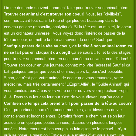
On me demande souvent comment faire pour trouver son animal totem.
Trouver cet animal c'est trouver son coeur!
Nous, les "civilisés",
sommes avant tout dans la tête et qui plus est beaucoup dans le
cerveau gauche (masculin, analytique). Si la tête est un minitel, le coeur
est un ordinateur universel. Vous voyez donc l'intéret de passer de la
tête au coeur, de mettre la tête au service du coeur! Sauf que...
Sauf que passer de la tête au coeur, de la tête à son animal totem ça
ne se fait pas en claquant du doigt!
Ça se saurait. Ici et là des stages
pour trouver son animal totem en une journée ou un week-end! J'adore!!!
Trouver son coeur en une journée, donnez moi vite l'adresse! Sauf si ça
fait quelques temps que vous cheminez, alors là, oui c'est possible.
Sinon, ce n'est pas votre animal de coeur que vous trouverez, votre
médecine, mais très certainement "L'Esprit Allié", le "Guide Animal" qui
vous conduira pas à pas vers votre coeur ou vers votre prochain Esprit
Allié. Dans tous les cas leur but s'est de vous élever jusqu'au coeur.
Combien de temps cela prendra t'il pour passer de la tête au coeur?
C'est proportionnel aux résistances mentales, aux blessures de vie
conscientes et inconscientes. Certains feront le chemin et selon leur
assiduité en quelques petites années, d'autres en plusieurs longues
années. Notre coeur est beaucoup plus loin qu'on ne le pense! Il n'y a
qu'à se poser la question "Est-ce que je m'aime?" et vous aurez une