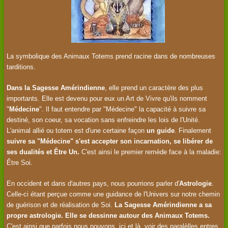
La symbolique des Animaux Totems prend racine dans de nombreuses
tarditions.
Dans la Sagesse Amérindienne
, elle prend un caractère des plus
importants. Elle est devenu pour eux un Art de Vivre qu'ils nomment
"
Médecine
". Il faut entendre par "Médecine" la capacité à suivre sa
destiné, son coeur, sa vocation sans enfreindre les lois de l'Unité.
L'animal allié ou totem est d'une certaine façon
un guide
. Finalement
suivre sa "Médecine" s'est accepter son incarnation, se libérer de
ses dualités et Être Un.
C'est ainsi le premier remède face à la maladie:
Être Soi.
En occident et dans d'autres pays, nous pourrions parler d'
Astrologie
.
Celle-ci étant perçue comme une guidance de l'Univers sur notre chemin
de guérison et de réalisation de Soi.
La Sagesse Amérindienne a sa
propre astrologie. Elle se dessinne autour des Animaux Totems.
C'est ainsi que parfois nous pouvons, ici et là, voir des paralèlles entres