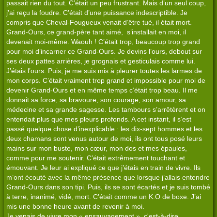
passait rien du tout. C’était un peu frustrant. Mais d’un seul coup,
j’ai reçu la foudre. C’était d’une puissance indescriptible. Je
compris que Cheval-Fougueux venait d’être tué, il était mort.
Grand-Ours, ce grand-père tant aimé, s’installait en moi, il
devenait moi-même. Waouh ! C’était trop, beaucoup trop grand
pour moi d’incarner ce Grand-Ours. Je devins l’ours, debout sur
ses deux pattes arrières, je grognais et gesticulais comme lui.
J’étais l’ours. Puis, je me suis mis à pleurer toutes les larmes de
mon corps. C’était vraiment trop grand et impossible pour moi de
devenir Grand-Ours et en même temps c’était trop beau. Il me
donnait sa force, sa bravoure, son courage, son amour, sa
médecine et sa grande sagesse. Les tambours s’arrêtèrent et on
entendait plus que mes pleurs profonds. A cet instant, il s’est
passé quelque chose d’inexplicable : les dix-sept hommes et les
deux chamans sont venus autour de moi, ils ont tous posé leurs
mains sur mon buste, mon cœur, mon dos et mes épaules,
comme pour me soutenir. C’était extrêmement touchant et
émouvant. Je leur ai expliqué ce que j’étais en train de vivre. Ils
m’ont écouté avec la même présence que lorsque j’allais entendre
Grand-Ours dans son tipi. Puis, ils se sont écartés et je suis tombé
à terre, inanimé, vidé, mort. C’était comme un K.O de boxe. J’ai
mis une bonne heure avant de revenir à moi.
Je venais de vivre mon « ensauvagement », c'est-à-dire