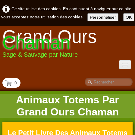
Ce site utilise des cookies. En continuant à naviguer sur ce site,
vous acceptez notre utilisation des cookies.
Personnaliser
OK
Grand Ours
Chaman
Sage & Sauvage par Nature
ACCUEIL
0
CONSULTATION
Animaux Totems Par
ACTIVITÉS
▼
Grand Ours Chaman
BLOGS
▼
Le Petit Livre Des Animaux Totems
BOUTIQUE