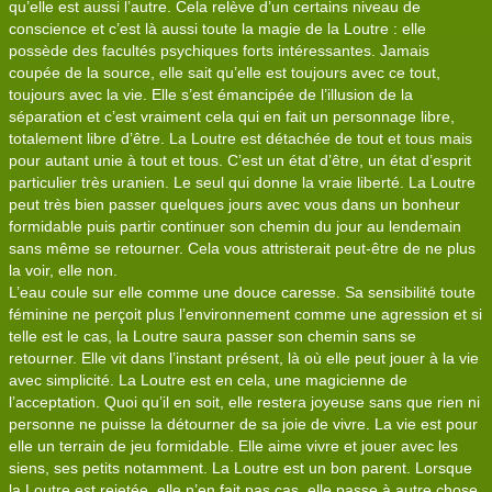
qu’elle est aussi l’autre. Cela relève d’un certains niveau de
conscience et c’est là aussi toute la magie de la Loutre : elle
possède des facultés psychiques forts intéressantes. Jamais
coupée de la source, elle sait qu’elle est toujours avec ce tout,
toujours avec la vie. Elle s’est émancipée de l’illusion de la
séparation et c’est vraiment cela qui en fait un personnage libre,
totalement libre d’être. La Loutre est détachée de tout et tous mais
pour autant unie à tout et tous. C’est un état d’être, un état d’esprit
particulier très uranien. Le seul qui donne la vraie liberté. La Loutre
peut très bien passer quelques jours avec vous dans un bonheur
formidable puis partir continuer son chemin du jour au lendemain
sans même se retourner. Cela vous attristerait peut-être de ne plus
la voir, elle non.
L’eau coule sur elle comme une douce caresse. Sa sensibilité toute
féminine ne perçoit plus l’environnement comme une agression et si
telle est le cas, la Loutre saura passer son chemin sans se
retourner. Elle vit dans l’instant présent, là où elle peut jouer à la vie
avec simplicité. La Loutre est en cela, une magicienne de
l’acceptation. Quoi qu’il en soit, elle restera joyeuse sans que rien ni
personne ne puisse la détourner de sa joie de vivre. La vie est pour
elle un terrain de jeu formidable. Elle aime vivre et jouer avec les
siens, ses petits notamment. La Loutre est un bon parent. Lorsque
la Loutre est rejetée, elle n’en fait pas cas, elle passe à autre chose,