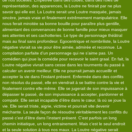
de nos sociétés. Empêtrée dans des codes, dans des rôles de
représentation, des apparences, la Loutre ne finirait par ne plus
savoir qui elle est. La Loutre serait une Loutre masquée, jamais
sincère, jamais vraie et finalement extrêmement manipulatrice. Elle
nous ferait miroitée sa bonne bouille pour paraître plus gentille,
alimentant des convenances de bonne famille pour mieux masquer
ses attentes et ses cachotteries. Le type de personnage théâtral
mais au final sans profondeur. Egocentrique et nombriliste, la Loutre
négative vivrait sa vie pour être aimée, admirée et reconnue. La
compilation parfaite d’un personnage qui ne s’aime pas. Un
comédien qui joue la comédie pour recevoir le saint graal. En fait, la
Loutre négative vivrait sans cesse dans les tourments du passé à
calculer un avenir meilleur. Elle ne pourrait jamais accueillir et
accepter la vie dans l’instant présent. Enfermée dans des conflits
non résolus du passé, elle en viendrait à se battre contre la vie et
finalement contre elle-même. Elle se jugerait de son impuissance à
dépasser le passé, de son impuissance à accepter, pardonner et
compatir. Elle serait incapable d’être dans le cœur, là où se joue la
vie. Elle serait triste, aigrie, victime et pourrait vite devenir
méchante. La seule façon de résoudre véritablement les conflits du
passé c’est d’être dans l’instant présent. C’est parfois un long
chemin initiatique, un long entrainement. Mais c’est le seul endroit
et la seule solution à tous nos maux. La Loutre négative serait