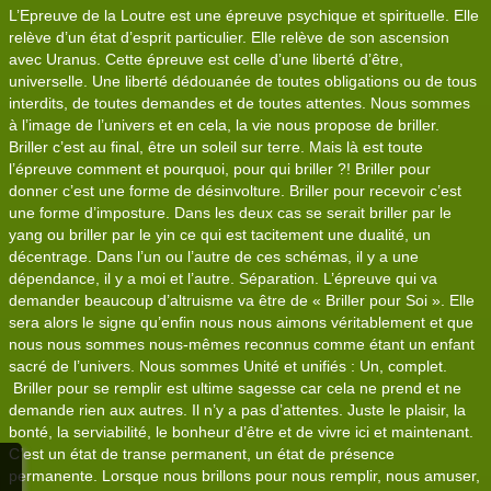
L’Epreuve de la Loutre est une épreuve psychique et spirituelle. Elle
relève d’un état d’esprit particulier. Elle relève de son ascension
avec Uranus. Cette épreuve est celle d’une liberté d’être,
universelle. Une liberté dédouanée de toutes obligations ou de tous
interdits, de toutes demandes et de toutes attentes. Nous sommes
à l’image de l’univers et en cela, la vie nous propose de briller.
Briller c’est au final, être un soleil sur terre. Mais là est toute
l’épreuve comment et pourquoi, pour qui briller ?! Briller pour
donner c’est une forme de désinvolture. Briller pour recevoir c’est
une forme d’imposture. Dans les deux cas se serait briller par le
yang ou briller par le yin ce qui est tacitement une dualité, un
décentrage. Dans l’un ou l’autre de ces schémas, il y a une
dépendance, il y a moi et l’autre. Séparation. L’épreuve qui va
demander beaucoup d’altruisme va être de « Briller pour Soi ». Elle
sera alors le signe qu’enfin nous nous aimons véritablement et que
nous nous sommes nous-mêmes reconnus comme étant un enfant
sacré de l’univers. Nous sommes Unité et unifiés : Un, complet.
Briller pour se remplir est ultime sagesse car cela ne prend et ne
demande rien aux autres. Il n’y a pas d’attentes. Juste le plaisir, la
bonté, la serviabilité, le bonheur d’être et de vivre ici et maintenant.
C’est un état de transe permanent, un état de présence
permanente. Lorsque nous brillons pour nous remplir, nous amuser,