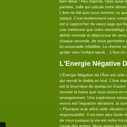
bien têtue ! Peu importe, l’âne aussi 
parfaite, celle qui calcule notre dérive
L’âne ne fait que nous montrer ce que
instant. C’est évidemment sans compte
est à rapprocher du vieux sage qui fer
une médecine que notre mental/égo ve
débile mentale et dépourvue de sens.
chaque seconde, de nous permettre de 
loi universelle infaillible. Le chemin
guider vers l’enfant sacré… L’âne en r
L'Energie Négative 
L’Energie Négative de l’Âne est celle 
qui verrait le diable en tout. L’âne ét
est la bourrique de quelqu’un d’autre 
renvoie la haine que nous avons en n
enseignement. Une expérience nécessa
vivons est l’équation vibratoire, la s
« Pourquoi ai-je attiré cette situation
responsabilité. Il est bien plus facil
de nous puisque la vie est notre miroi
cause des autres. Nous avons des lune