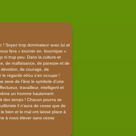
r ! Soyez trop dominateur avec lui et
l vous fera « tourner en bourrique ».
op ni trop peu. Dans la culture et
nce, de malfaisance, de paresse et de
 dévotion, de courage, de
qui le regarde et/ou s’en occupe !
me sexe de l’âne le symbole d’une
ectueux, travailleur, intelligent et
lui-même un homme hautement
nuit des temps ! Chacun pourra se
libriste il n’aura de cesse que de
le bien et le mal ont laissé place à
l’âne à nous élever sans cesse