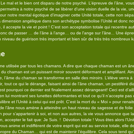
Le mal et le bien ont disparu de notre psyché. L’épreuve de l’âne, vous 
permettra à notre psyché de se libérer d’une vision duelle de la vie, u
 pour notre mental égotique d’imaginer cette Unité totale, cette non sépar
a dimension angélique dans son archétype symbolise l’Unité et donc notr
vie, il accepte la vie et point ! C’est son acceptation totale qui recentre 
it donc de passer … de l’âne à l’ange… ou de l'ange sur l'âne... Une épr
niveau de guérison très important et bien sûr de très très nombreux 
ne
 utilisée par tous les chamans. A dire que chaque chaman est un âne, il
 chaman est un puissant miroir souvent déformant et amplifiant. Ains
re, l’âme du chaman se transforme en salle des miroirs. L’élève verra à 
voir, tout ce qui le dérange, faisant ainsi de l’âne chaman, un pestiféré
st pourquoi ce dernier est finalement assez dérangeant! Ceci est d’aille
ve en lui montrant ses lunettes déformantes et tout ce qu’il n’accepte pa
ilibre et l’Unité à celui qui est prêt. C’est la mort du « Moi » pour rena
e l’âne nous amène à atteindre un haut niveau de sagesse et de folie à l
pour s’appartenir à soi, et non aux autres, la vie vous annonce que la
, accepter le fait que: Je Suis. ! Dévotion totale ! Vous êtes alors l’Uni
s anime et indifférent de votre esprit qui est au service totale, elle d
ropre du Chaman… qui est de maintenir l’équilibre. Cela sous tend qu’il a