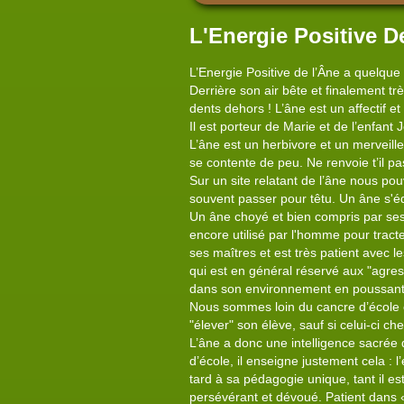
L'Energie Positive D
L’Energie Positive de l’Âne a quelque
Derrière son air bête et finalement trè
dents dehors ! L’âne est un affectif et
Il est porteur de Marie et de l’enfant 
L’âne est un herbivore et un merveilleu
se contente de peu. Ne renvoie t’il p
Sur un site relatant de l’âne nous pouv
souvent passer pour têtu. Un âne s'é
Un âne choyé et bien compris par ses
encore utilisé par l'homme pour tracte
ses maîtres et est très patient avec l
qui est en général réservé aux "agress
dans son environnement en poussant 
Nous sommes loin du cancre d’école et 
"élever" son élève, sauf si celui-ci c
L’âne a donc une intelligence sacrée q
d’école, il enseigne justement cela : l
tard à sa pédagogie unique, tant il es
persévérant et dévoué. Patient dans «