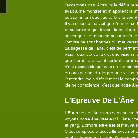
l’acceptons pas. Alors, ni le défi à re
avait à me montrer et m’apprendre afin
puissamment que j’aurai fais la sourd
Il y a celui qui ne voit que l’ombre cer
« ma lumière qui devient la meilleure
quiconque ne respecte pas ma vérité 
l’ombre ne sont bonnes ou mauvaises ! 
La sagesse de l’âne, c’est de permettr
vision dualiste de la vie, une vision 
que leur différence et surtout leur dua
n’est accessible qu’avec un certain ni
ci nous permet d’intégrer une vision u
l’entendre mais difficilement la comp
pleine conscience, c’est que notre 
L'Epreuve De L'Âne
L’Epreuve de l’Âne sera sans aucun 
voyons notre âne intérieur ! L’âne, vou
et yang. L’ombre est-t-elle si mauvaise
C’est complexe à accueillir avec notre
peut l’intégrer qu’à partir d’un cert