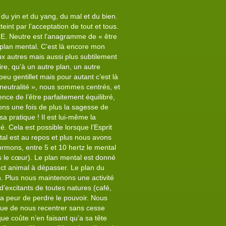
du yin et du yang, du mal et du bien.
eint par l’acceptation de tout et tous.
UTRE. Neutre est l’anagramme de « être
au plan mental. C’est là encore mon
aux autres mais aussi plus subtilement
ire, qu’à un autre plan, un autre
peu gentillet mais pour autant c’est là
 neutralité », nous sommes centrés, et
nce de l’être parfaitement équilibré,
ns une fois de plus la sagesse de
a pratique ! Il est lui-même la
 Cela est possible lorsque l’Esprit
ntal est au repos et plus nous avons
ormons, entre 5 et 10 hertz le mental
s le cœur). Le plan mental est donné
inct animal à dépasser. Le plan du
in. Plus nous maintenons une activité
excitants de toutes natures (café,
 a peur de perdre le pouvoir. Nous
que de nous recentrer sans cesse
que coûte n’en faisant qu’a sa tête