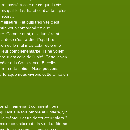
 serai passé à coté de ce que la vie
is qu’il le faudra et ce d’autant plus
 erreurs…
meilleure » et puis très vite c’est
en sûr, vous comprendrez que
re. Comme quoi, ni la lumière ni
 dose c'est-à-dire l’équilibre !
 bien ou le mal mais cela reste une
 leur complémentarité, ils ne voient
cœur est celle de l’unité. Cette vision
véler à la Conscience. Et celle-
tégrer cette notion. Nous pouvons
, lorsque nous vivrons cette Unité en
 dépend maintenant comment nous
qui est à la fois ombre et lumière, yin
t le créateur et un destructeur alors ?
science unitaire de la vie. La tête ne
ouverture du cœur : amour de soi.