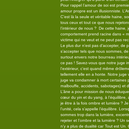
Pour rappel l’amour de soi est premier
amour propre est un illusionniste. L
C’est là la seule et véritable haine, 
tous ceux et tout ce que nous rejeton
l’intérieur de nous ? De cette haine,
comportement prend racine dans « moi 
victime qui ne veut et ne peut pas rec
Le plus dur n’est pas d’accepter, de p
s’accepter tels que nous sommes, de 
surtout envers notre bourreau intérieur
ce pas ! Savez-vous que notre juge in
l’extérieur, c’est quand même drôleme
tellement elle en a honte. Notre juge
juge va condamner à mort certaines pa
malbouffe, accidents, sabotages) et d
L’âne a pour mission de nous éduquer à
cœur du yin et du yang, à l’équilibre, 
je être à la fois ombre et lumière ? J
l’unité, cela s’appelle l’équilibre. 
sommes trop dans la lumière, excentr
rejeter et l’ombre et la lumière ? Un 
n’y a plus de dualité car Tout est U