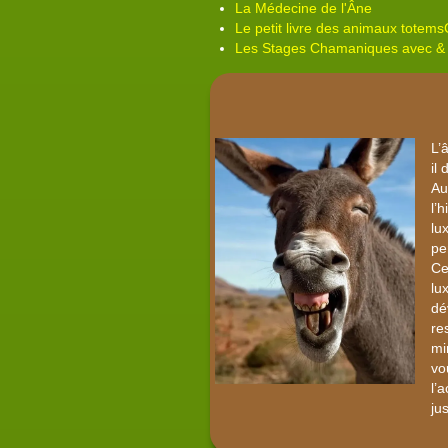
La Médecine de l'Âne
Le petit livre des animaux totems
Les Stages Chamaniques avec &
L’
il
Au
l’
lu
pe
Ce
lu
dé
re
mi
vo
l’
ju