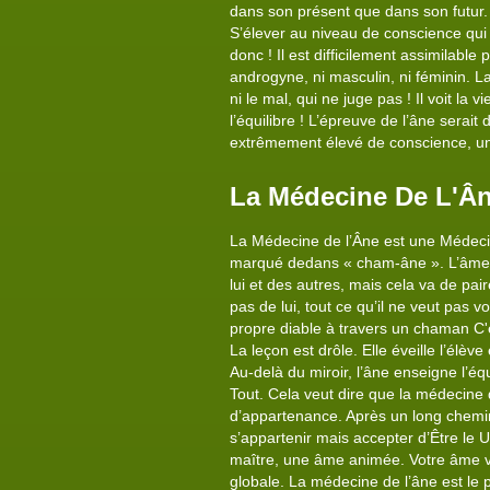
dans son présent que dans son futur. 
S’élever au niveau de conscience qui 
donc ! Il est difficilement assimilable
androgyne, ni masculin, ni féminin. L
ni le mal, qui ne juge pas ! Il voit la 
l’équilibre ! L’épreuve de l’âne sera
extrêmement élevé de conscience, un 
La Médecine De L'Â
La Médecine de l’Âne est une Médecine
marqué dedans « cham-âne ». L’âme du
lui et des autres, mais cela va de pai
pas de lui, tout ce qu’il ne veut pas 
propre diable à travers un chaman C'e
La leçon est drôle. Elle éveille l’élè
Au-delà du miroir, l’âne enseigne l’équ
Tout. Cela veut dire que la médecine d
d’appartenance. Après un long chemin 
s’appartenir mais accepter d’Être le Un
maître, une âme animée. Votre âme vou
globale. La médecine de l’âne est le p