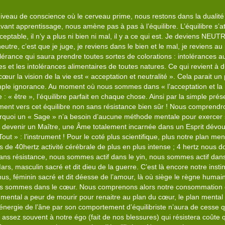
iveau de conscience où le cerveau prime, nous restons dans la dualité 
vant apprentissage, nous amène pas à pas à l’équilibre. L’équilibre s’att
ceptable, il n’y a plus ni bien ni mal, il y a ce qui est. Je deviens NE
 neutre, c’est que je juge, je reviens dans le bien et le mal, je reviens 
olérance qui saura prendre toutes sortes de colorations : intolérances 
s et les intolérances alimentaires de toutes natures. Ce qui revient à d
ur la vision de la vie est « acceptation et neutralité ». Cela parait un 
 simple ignorance. Au moment où nous sommes dans « l’acceptation et la
 « être », l’équilibre parfait en chaque chose. Ainsi par la simple prése
nt vers cet équilibre non sans résistance bien sûr ! Nous comprendro
pourquoi un « Sage » n’a besoin d’aucune méthode mentale pour exercer s
 devenir un Maître, une Âme totalement incarnée dans un Esprit dévoué.
ut » : l’instrument ! Pour le coté plus scientifique, plus notre plan me
 de 40hertz activité cérébrale de plus en plus intense ; 4 hertz nous d
sans résistance, nous sommes actif dans le yin, nous sommes actif dan
Mars, masculin sacré et dit dieu de la guerre. C’est là encore notre inst
Vénus, féminin sacré et dit déesse de l’amour, là où siège le règne huma
ous sommes dans le cœur. Nous comprenons alors notre consommation d’
an mental a peur de mourir pour renaitre au plan du cœur, le plan mental
énergie de l’âne par son comportement d’équilibriste n’aura de cesse 
a assez souvent à notre égo (fait de nos blessures) qui résistera coûte 