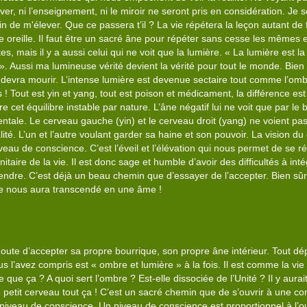
lever, ni l’enseignement, ni le miroir ne seront pris en considération. Je
 de m'élever. Que ce passera t’il ? La vie répétera la leçon autant de fo
e oreille. Il faut être un sacré âne pour répéter sans cesse les mêmes
tes, mais il y a aussi celui qui ne voit que la lumière. « La lumière est la 
 ». Aussi ma lumineuse vérité devient la vérité pour tout le monde. Bi
devra mourir. L’intense lumière est devenue sectaire tout comme l’omb
Tout est yin et yang, tout est poison et médicament, la différence est la
e cet équilibre instable par nature. L’âne négatif lui ne voit que par le
mentale. Le cerveau gauche (yin) et le cerveau droit (yang) ne voient pas
lité. L’un et l’autre voulant garder sa haine et son pouvoir. La vision du 
veau de conscience. C’est l’éveil et l’élévation qui nous permet de se ré
nitaire de la vie. Il est donc sage et humble d’avoir des difficultés à in
rendre. C’est déjà un beau chemin que d’essayer de l’accepter. Bien sûr
âne nous aura transcendé en une âme !
doute d’accepter sa propre bourrique, son propre âne intérieur. Tout
s l’avez compris est « ombre et lumière » à la fois. Il est comme la vie 
 que ça ? A quoi sert l’ombre ? Est-elle dissociée de l’Unité ? Il y aurai
 petit cerveau tout ça ! C’est un sacré chemin que de s’ouvrir à une con
ain niveau de conscience. Un niveau de conscience est proportionnel à l’