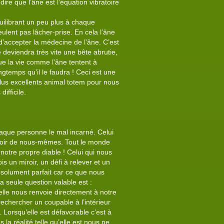
ire que l’âne est l’équation vibratoire
uilibrant un peu plus à chaque
lent pas lâcher-prise. En cela l’âne
 d’accepter la médecine de l’âne. C’est
eviendra très vite une bête abrutie,
e la vie comme l’âne tentent à
gtemps qu’il le faudra ! Ceci est une
 plus excellents animal totem pour nous
ifficile.
chaque personne le mal incarné. Celui
pas voir de nous-mêmes. Tout le monde
notre propre diable ! Celui qui nous
un miroir, un défi à relever et un
bsolument parfait car ce que nous
La seule question valable est :
r elle nous renvoie directement à notre
rechercher un coupable à l’intérieur
. Lorsqu’elle est défavorable c’est à
a réalité telle qu’elle est nous ne