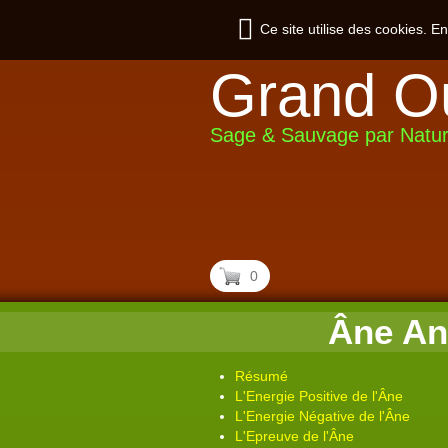
Ce site utilise des cookies. E
Grand O
Sage & Sauvage par Natu
0
Âne An
Résumé
L'Energie Positive de l'Âne
L'Energie Négative de l'Âne
L'Epreuve de l'Âne