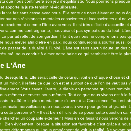
têtu que nous continuera son jeu d’équilibriste. Nous pourrions presque d
 et apporte la juste tension ré-équilibrante.
 la vie fait sans cesse avec nous. Elle tente de nous élever en nous éq
r sur nos résistances mentales conscientes et inconscientes qui ne veu
a exactement comme l’âne avec vous. Il est très difficile d’accueillir et
rra comme contraignante, mauvaise et pas sympatique du tout. L’âne d
 Le parfait reflet de son gardien ! Tant que nous ne comprenons pas qu
nous élever afin d’être en paix, nous continuerons à souffrir aussi lon
 est de passer de la dualité à l’Unité. L’âne est sans aucun doute un des
ésumé, nous conduit à aimer notre haine ce qui semblerait être le plus d
De L'Âne
du déséquilibre. Elle serait celle de celui qui voit en chaque chose et 
ant un miroir, il reflète ce que l’on est et surtout ce que l’on ne veut 
finalement. Vous savez, l’autre, le diable en personne qui vous renvoie 
ous-mêmes et envers nous-mêmes. Tout ce que nous vivons est à la fois 
ire à affûter le plan mental pour s'ouvrir à la Conscience. Tout est a
ynchronicité merveilleuse que nous avons à vivre pour guérir et grandir. 
 ou cette personne ? » Il est bien difficile de se poser cette question ca
e de chercher un coupable extérieur ! Mais en ce faisant nous venons de 
r ! Bien évidement, lorsque la situation est favorable c’est grâce à nous
ttes déformantes qui nous empêchent de voir la réalité. Ne voyant pas l