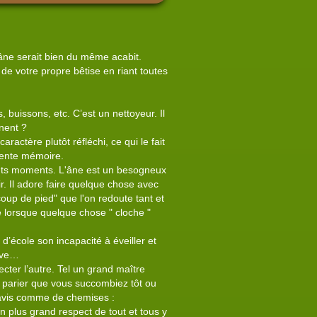
’âne serait bien du même acabit.
n de votre propre bêtise en riant toutes
, buissons, etc. C’est un nettoyeur. Il
nent ?
ractère plutôt réfléchi, ce qui le fait
lente mémoire.
ents moments. L'âne est un besogneux
ir. Il adore faire quelque chose avec
coup de pied" que l'on redoute tant et
te lorsque quelque chose " cloche "
d’école son incapacité à éveiller et
lève…
ecter l’autre. Tel un grand maître
t à parier que vous succombiez tôt ou
d’avis comme de chemises :
n plus grand respect de tout et tous y