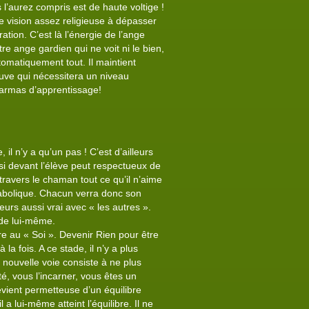
l’aurez compris est de haute voltige !
ne vision assez religieuse à dépasser
ation. C’est là l’énergie de l’ange
e ange gardien qui ne voit ni le bien,
automatiquement tout. Il maintient
euve qui nécessitera un niveau
karmas d’apprentissage!
 n’y a qu’un pas ! C’est d’ailleurs
i devant l’élève peut respectueux de
travers le chaman tout ce qu’il n’aime
 diabolique. Chacun verra donc son
urs aussi vrai avec « les autres ».
s de lui-même.
itre au « Soi ». Devenir Rien pour être
a fois. A ce stade, il n’y a plus
 nouvelle voie consiste à ne plus
té, vous l’incarner, vous êtes un
evient permetteuse d’un équilibre
 lui-même atteint l’équilibre. Il ne