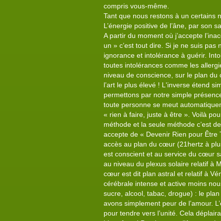
compris vous-même.
Tant que nous restons à un certains n
L’énergie positive de l’âne, par son sa
A partir du moment où j’accepte l’inac
un » c’est tout dire. Si je ne suis pas
ignorance et intolérance à guérir. Int
toutes intolérances comme les allergie
niveau de conscience, sur le plan du cœ
l’art le plus élevé ! L'inverse étend
permettons par notre simple présence :
toute personne se meut automatiqueme
« rien à faire, juste à être ». Voilà 
méthode et la seule méthode c’est de
accepte de « Devenir Rien pour Être To
accès au plan du cœur (21hertz à plus
est conscient et au service du cœur 
au niveau du plexus solaire relatif à 
cœur est dit plan astral et relatif à 
cérébrale intense et active moins n
sucre, alcool, tabac, drogue) : le pl
avons simplement peur de l’amour. L’
pour tendre vers l’unité. Cela déplair