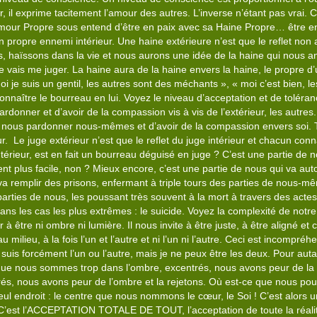
, il exprime tacitement l’amour des autres. L’inverse n’étant pas vrai. C
’Amour Propre sous entend d’être en paix avec sa Haine Propre… être e
son propre ennemi intérieur. Une haine extérieure n’est que le reflet no
s, haïssons dans la vie et nous aurons une idée de la haine qui nous an
 je vais me juger. La haine aura de la haine envers la haine, le propre
je suis un gentil, les autres sont des méchants », « moi c’est bien, les
onnaître le bourreau en lui. Voyez le niveau d’acceptation et de toléran
ardonner et d’avoir de la compassion vis à vis de l’extérieur, les autres
nous pardonner nous-mêmes et d’avoir de la compassion envers soi. T
. Le juge extérieur n’est que le reflet du juge intérieur et chacun conna
térieur, est en fait un bourreau déguisé en juge ? C’est une partie de 
nt plus facile, non ? Mieux encore, c’est une partie de nous qui va au
 va remplir des prisons, enfermant à triple tours des parties de nous-m
rties de nous, les poussant très souvent à la mort à travers des actes
ans les cas les plus extrêmes : le suicide. Voyez la complexité de notre
 être ni ombre ni lumière. Il nous invite à être juste, à être aligné et
au milieu, à la fois l’un et l’autre et ni l’un ni l’autre. Ceci est incomp
e suis forcément l’un ou l’autre, mais je ne peux être les deux. Pour auta
Lorsque nous sommes trop dans l’ombre, excentrés, nous avons peur de la
és, nous avons peur de l’ombre et la rejetons. Où est-ce que nous pou
seul endroit : le centre que nous nommons le cœur, le Soi ! C’est alors un
n. C’est l’ACCEPTATION TOTALE DE TOUT, l’acceptation de toute la réal