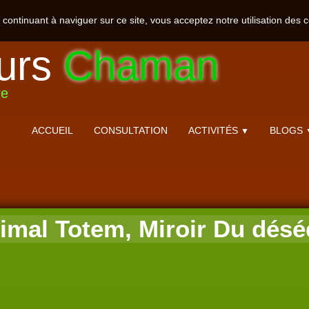
n continuant à naviguer sur ce site, vous acceptez notre utilisation des 
urs
Chaman
re
ACCUEIL
CONSULTATION
ACTIVITÉS
BLOGS
▼
imal Totem, Miroir Du déséq