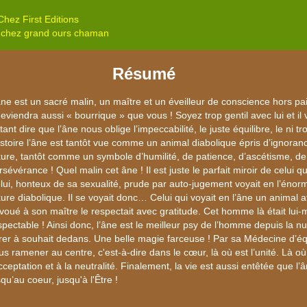
Chez First Editions
 chez grand ours chaman
Résumé
âne est un sacré malin, un maître et un éveilleur de conscience hors pai
 deviendra aussi « bourrique » que vous ! Soyez trop gentil avec lui et i
tant dire que l’âne nous oblige l’impeccabilité, le juste équilibre, le ni tr
histoire l’âne est tantôt vue comme un animal diabolique épris d’ignora
xure, tantôt comme un symbole d’humilité, de patience, d’ascétisme, de
rsévérance ! Quel malin cet âne ! Il est juste le parfait miroir de celui 
lui, honteux de sa sexualité, prude par auto-jugement voyait en l’énor
xure diabolique. Il se voyait donc… Celui qui voyait en l’âne un animal aff
voué à son maître le respectait avec gratitude. Cet homme là était 
spectable ! Ainsi donc, l’âne est le meilleur psy de l’homme depuis la 
rer à souhait dedans. Une belle magie farceuse ! Par sa Médecine d’équi
us ramener au centre, c'est-à-dire dans le cœur, là où est l’unité. Là où 
acceptation et à la neutralité. Finalement, la vie est aussi entêtée que 
squ’au coeur, jusqu'à l'Être !