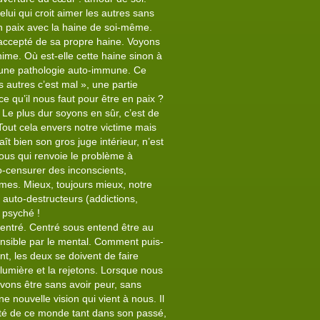
elui qui croit aimer les autres sans
n paix avec la haine de soi-même.
n accepté de sa propre haine. Voyons
ime. Où est-elle cette haine sinon à
 d’une pathologie auto-immune. Ce
 autres c’est mal », une partie
ce qu’il nous faut pour être en paix ?
. Le plus dur soyons en sûr, c’est de
out cela envers notre victime mais
ît bien son gros juge intérieur, n’est
nous qui renvoie le problème à
to-censurer des inconscients,
êmes. Mieux, toujours mieux, notre
 auto-destructeurs (addictions,
 psyché !
 centré. Centré sous entend être au
réhensible par le mental. Comment puis-
nt, les deux se doivent de faire
 lumière et la rejetons. Lorsque nous
vons être sans avoir peur, sans
e nouvelle vision qui vient à nous. Il
ité de ce monde tant dans son passé,