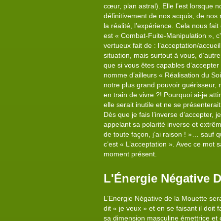
cœur, plan astral). Elle l’est lorsque 
définitivement de nos acquis, de nos 
la réalité, l’expérience. Cela nous fa
est « Combat-Fuite-Manipulation », c'
vertueux fait de : l’acceptation/accuei
situation, mais surtout à vous, d’aut
que si vous êtes capables d’accepter e
nomme d’ailleurs « Réalisation du Soi 
notre plus grand pouvoir guérisseur, 
en train de vivre ?! Pourquoi ai-je att
elle serait inutile et ne se présenterai
Dès que je fais l’inverse d’accepter, j
appelant sa polarité inverse et extrême
de toute façon, j’ai raison ! »… sauf 
c’est « L’acceptation ». Avec ce mot 
moment présent.
L'Énergie Négative 
L’Energie Négative de la Mouette ser
dit « je veux » et en se faisant il do
sa dimension masculine émettrice et c