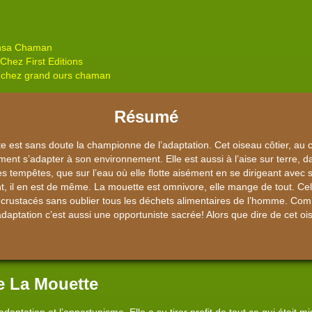
Ansa Chaman
Chez First Editions
 chez grand ours chaman
Résumé
 est sans doute la championne de l’adaptation. Cet oiseau côtier, au cri
ment s’adapter à son environnement. Elle est aussi à l’aise sur terre, da
s tempêtes, que sur l’eau où elle flotte aisément en se dirigeant avec 
nt, il en est de même. La mouette est omnivore, elle mange de tout. Cela
t crustacés sans oublier tous les déchets alimentaires de l’homme. Comm
adaptation c’est aussi une opportuniste sacrée! Alors que dire de cet ois
e La Mouette