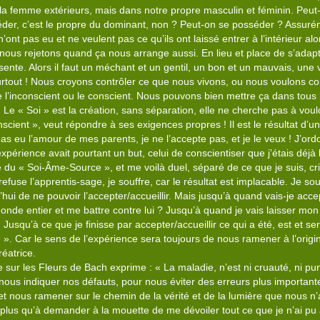
a femme extérieurs, mais dans notre propre masculin et féminin. Peut-
er, c’est le propre du dominant, non ? Peut-on se posséder ? Assurémen
n’ont pas eu et ne veulent pas ce qu’ils ont laissé entrer à l’intérieur al
ous rejetons quand ça nous arrange aussi. En lieu et place de s’adap
ésente. Alors il faut un méchant et un gentil, un bon et un mauvais, une v
rtout ! Nous croyons contrôler ce que nous vivons, ou nous voulons cont
e l’inconscient ou le conscient. Nous pouvons bien mettre ça dans tous 
Le « Soi » est la création, sans séparation, elle ne cherche pas à vouloi
scient », veut répondre à ses exigences propres ! Il est le résultat d’u
i pas eu l’amour de mes parents, je ne l’accepte pas, et je le veux ! J
’expérience avait pourtant un but, celui de conscientiser que j’étais déjà 
e du « Soi-Âme-Source », et me voilà duel, séparé de ce que je suis, cr
refuse l’apprentis-sage, je souffre, car le résultat est implacable. Je sou
rd’hui de ne pouvoir l’accepter/accueillir. Mais jusqu’à quand vais-je ac
onde entier et me battre contre lui ? Jusqu’à quand je vais laisser mon
 Jusqu’à ce que je finisse par accepter/accueillir ce qui a été, est et ser
». Car le sens de l’expérience sera toujours de nous ramener à l’origi
réatrice.
r les Fleurs de Bach exprime : « La maladie, n’est ni cruauté, ni puniti
r nous indiquer nos défauts, pour nous éviter des erreurs plus importa
nous ramener sur le chemin de la vérité et de la lumière que nous n’a
e plus qu’à demander à la mouette de me dévoiler tout ce que je n’ai pu a