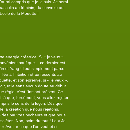
j’aurai compris que je le suis. Je serai
 masculin au féminin, du convexe au
 Ecole de la Mouette !
te énergie créatrice. Si « je veux »
nconvénient sauf que… ce dernier est
 Yin et Yang ! Tout simplement parce
ée à l’intuition et au ressenti, au
uette, et son épreuve, si « je veux »,
loir, utile sans aucun doute au début
e règle, c’est l’instant présent. Ce
là que, forcément, vous allez rejeter
mpris le sens de la leçon. Dès que
 de la création que nous rejetons.
es des pauvres pêcheurs et que nous
lètes. Non, point du tout ! Le « Je
 « Avoir » ce que l’on veut et si