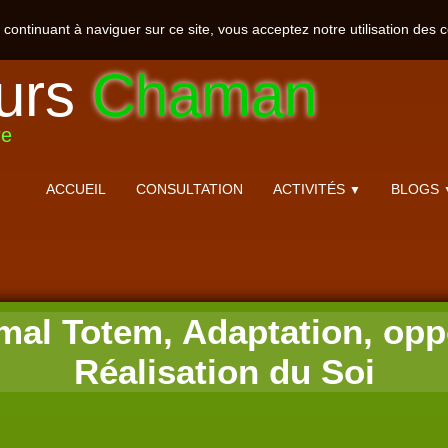
n continuant à naviguer sur ce site, vous acceptez notre utilisation des 
urs
Chaman
re
ACCUEIL
CONSULTATION
ACTIVITÉS
BLOGS
▼
mal Totem, Adaptation, opp
Réalisation du Soi