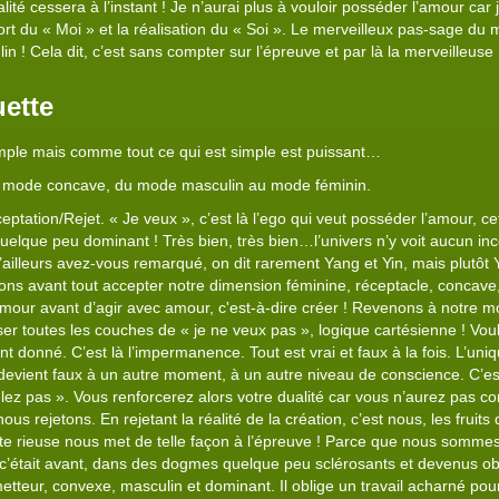
alité cessera à l’instant ! Je n’aurai plus à vouloir posséder l’amour car 
mort du « Moi » et la réalisation du « Soi ». Le merveilleux pas-sage du
in ! Cela dit, c’est sans compter sur l’épreuve et par là la merveilleuse
ette
imple mais comme tout ce qui est simple est puissant…
 mode concave, du mode masculin au mode féminin.
tation/Rejet. « Je veux », c’est là l’ego qui veut posséder l’amour, cet
uelque peu dominant ! Très bien, très bien…l’univers n’y voit aucun i
 D’ailleurs avez-vous remarqué, on dit rarement Yang et Yin, mais plutôt
ns avant tout accepter notre dimension féminine, réceptacle, concave, li
’amour avant d’agir avec amour, c'est-à-dire créer ! Revenons à notre mo
erser toutes les couches de « je ne veux pas », logique cartésienne ! Vou
 donné. C’est là l’impermanence. Tout est vrai et faux à la fois. L’uniqu
evient faux à un autre moment, à un autre niveau de conscience. C’est 
ez pas ». Vous renforcerez alors votre dualité car vous n’aurez pas co
s rejetons. En rejetant la réalité de la création, c’est nous, les fruits
te rieuse nous met de telle façon à l’épreuve ! Parce que nous somm
’était avant, dans des dogmes quelque peu sclérosants et devenus obso
metteur, convexe, masculin et dominant. Il oblige un travail acharné pour