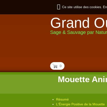
Ce site utilise des cookies. E
Grand O
Sage & Sauvage par Natu
0
Mouette Ani
Résumé
L'Énergie Positive de la Mouette