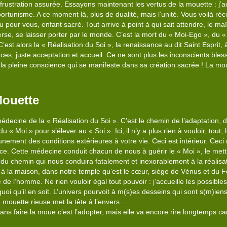
frustration assurée. Essayons maintenant les vertus de la mouette : j’acc
ortunisme. A ce moment là, plus de dualité, mais l’unité. Vous voilà ré
u pour vous, enfant sacré. Tout arrive à point à qui sait attendre, le maît
erse, se laisser porter par le monde. C’est la mort du « Moi-Ego », du «
C’est alors la « Réalisation du Soi », la renaissance au dit Saint Esprit
nces, juste acceptation et accueil. Ce ne sont plus les inconscients bles
s la pleine conscience qui se manifeste dans sa création sacrée ! La mo
Mouette
édecine de la « Réalisation du Soi ». C’est le chemin de l’adaptation, 
 Moi » pour s’élever au « Soi ». Ici, il n’y a plus rien à vouloir, tout,
unement des conditions extérieures à votre vie. Ceci est intérieur. Cec
ce. Cette médecine conduit chacun de nous à guérir le « Moi », le mettre 
l du chemin qui nous conduira fatalement et inexorablement à la réalisa
à la maison, dans notre temple qu’est le cœur, siège de Vénus et du F
e de l’homme. Ne rien vouloir égal tout pouvoir : j’accueille les possible
 quoi qu’il en soit. L’univers pourvoit à m(s)es desseins qui sont s(m)iens
 La mouette rieuse met la tête à l’envers…
s faire la moue c’est l’adopter, mais elle va encore rire longtemps car