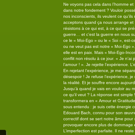
Ne voyons pas cela dans l’homme et l
dans notre fondement ? Vouloir posséd
nos inconscients, ils veulent ce qu’ils 
acceptons quand ça nous arrange et n
résistons à ce qui est, à ce qui se pr
guerre… et c’est la guerre en nous su
ce le « Moi-Ego » ou le « Soi », est-c
ou ne veut pas est notre « Moi-Ego ». 
elle est en paix. Mais « Moi-Ego-Incon
conflit non résolu à ce jour. « Je n’a
l’amour ! ». Je rejette l’expérience. L
En rejetant l’expérience, je me sépar
désespoir ! Je refuse l’expérience, je 
la réalité. Et je souffre encore aujou
Jusqu’à quand je vais en vouloir au m
ce qu’il veut ? La réponse est simple !
transformera en « Amour et Gratitude 
sous entendu : je suis cette énergie c
Edouard Bach, connu pour son œuvre su
correctif dont se sert notre âme pou
provoquer encore plus de dommage et 
L’imperfection est parfaite. Il ne rest