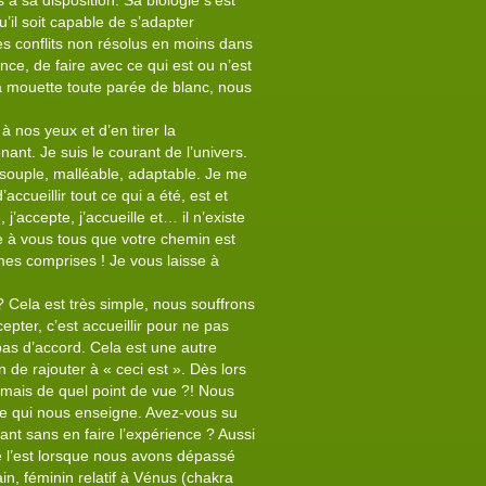
s à sa disposition. Sa biologie s’est
il soit capable de s’adapter
 des conflits non résolus en moins dans
ce, de faire avec ce qui est ou n’est
la mouette toute parée de blanc, nous
e à nos yeux et d’en tirer la
nant. Je suis le courant de l’univers.
s souple, malléable, adaptable. Je me
ccueillir tout ce qui a été, est et
’accepte, j’accueille et… il n’existe
 à vous tous que votre chemin est
es comprises ! Je vous laisse à
? Cela est très simple, nous souffrons
epter, c’est accueillir pour ne pas
 pas d’accord. Cela est une autre
in de rajouter à « ceci est ». Dès lors
 mais de quel point de vue ?! Nous
nce qui nous enseigne. Avez-vous su
hant sans en faire l’expérience ? Aussi
le l’est lorsque nous avons dépassé
in, féminin relatif à Vénus (chakra