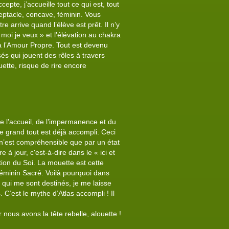
epte, j’accueille tout ce qui est, tout
ceptacle, concave, féminin. Vous
re arrive quand l’élève est prêt. Il n’y
 moi je veux » et l’élévation au chakra
, à l’Amour Propre. Tout est devenu
sés qui jouent des rôles à travers
uette, risque de rire encore
de l’accueil, de l’impermanence et du
 le grand tout est déjà accompli. Ceci
i n’est compréhensible que par un état
à jour, c'est-à-dire dans le « ici et
tion du Soi. La mouette est cette
éminin Sacré. Voilà pourquoi dans
s qui me sont destinés, je me laisse
. C’est le mythe d’Atlas accompli ! Il
 nous avons la tête rebelle, alouette !