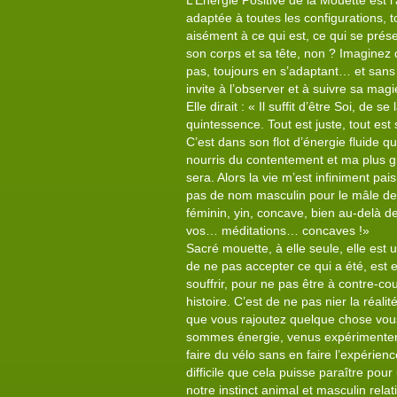
L’Energie Positive de la Mouette est l’a
adaptée à toutes les configurations,
aisément à ce qui est, ce qui se prése
son corps et sa tête, non ? Imaginez 
pas, toujours en s’adaptant… et sans 
invite à l’observer et à suivre sa magi
Elle dirait : « Il suffit d’être Soi, de 
quintessence. Tout est juste, tout est 
C’est dans son flot d’énergie fluide q
nourris du contentement et ma plus gran
sera. Alors la vie m’est infiniment pa
pas de nom masculin pour le mâle de 
féminin, yin, concave, bien au-delà
vos… méditations… concaves !»
Sacré mouette, à elle seule, elle est
de ne pas accepter ce qui a été, est e
souffrir, pour ne pas être à contre-cou
histoire. C’est de ne pas nier la réalit
que vous rajoutez quelque chose vous
sommes énergie, venus expérimenter la
faire du vélo sans en faire l’expérien
difficile que cela puisse paraître pou
notre instinct animal et masculin rela