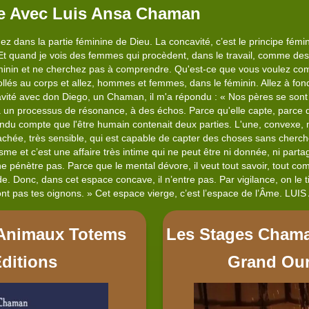
e Avec Luis Ansa Chaman
dans la partie féminine de Dieu. La concavité, c’est le principe féminin,
. Et quand je vois des femmes qui procèdent, dans le travail, comme de
féminin et ne cherchez pas à comprendre. Qu'est-ce que vous voulez 
 collés au corps et allez, hommes et femmes, dans le féminin. Allez à fo
cavité avec don Diego, un Chaman, il m'a répondu : « Nos pères se sont
t à un processus de résonance, à des échos. Parce qu'elle capte, parce q
ndu compte que l'être humain contenait deux parties. L'une, convexe, 
achée, très sensible, qui est capable de capter des choses sans cherch
me et c’est une affaire très intime qui ne peut être ni donnée, ni part
e pénètre pas. Parce que le mental dévore, il veut tout savoir, tout com
ide. Donc, dans cet espace concave, il n’entre pas. Par vigilance, on le tie
ont pas tes oignons. » Cet espace vierge, c’est l’espace de l’Âme. LUI
s Animaux Totems
Les Stages Chama
Editions
Grand Ou