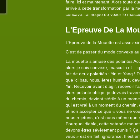
faire, ici et maintenant. Alors toute du
arrivé à cette transformation par la 
concave...ai risque de vexer le mascul
L'Epreuve De La Mou
L’Epreuve de la Mouette est assez s
C'est de passer du mode convexe au
La mouette s’amuse des polarités Accep
alors je suis convexe, masculin et… q
fait de deux polarités : Yin et Yang !
que ici bas, nous, êtres humains, devo
Yin. Recevoir avant d’agir, recevoir l
alors polarité oblige, je devrais trav
du chemin, devient stérile à un moment
qui est vrai à un moment du chemin, d
et non accepter ce que « vous ne voul
nous rejetons, c’est nous même que nou
Pourquoi diable, cette satanée mouet
devons êtres sévèrement punis ? Ça c
veux » est en fait, ignorance. Il est é