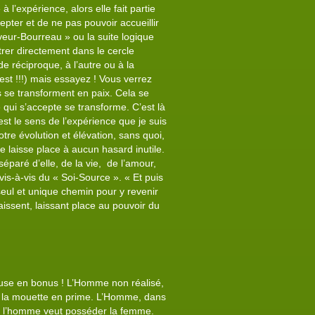
 l’expérience, alors elle fait partie
pter et de ne pas pouvoir accueillir
uveur-Bourreau » ou la suite logique
trer directement dans le cercle
de réciproque, à l’autre ou à la
est !!!) mais essayez ! Vous verrez
es se transforment en paix. Cela se
e qui s’accepte se transforme. C’est là
st le sens de l’expérience que je suis
otre évolution et élévation, sans quoi,
 ne laisse place à aucun hasard inutile.
 séparé d’elle, de la vie, de l’amour,
 vis-à-vis du « Soi-Source ». « Et puis
 seul et unique chemin pour y revenir
aissent, laissant place au pouvoir du
ieuse en bonus ! L’Homme non réalisé,
e de la mouette en prime. L’Homme, dans
ur, l’homme veut posséder la femme.