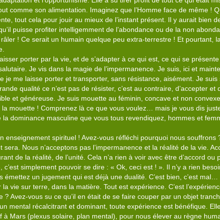
daptation et l’opportunisme. Elle a su tirer profit de tout ce qui était mi
 tout comme son alimentation. Imaginez que l’Homme face de même ! Qu’
nte, tout cela pour jouir au mieux de l’instant présent. Il y aurait bien
qu’il puisse profiter intelligemment de l’abondance ou de la non abondan
râler ! Ce serait un humain quelque peu extra-terrestre ! Et pourtant, 
e.
se laisser porter par la vie, et de s’adapter à ce qui est, ce qui se présent
salutaire. Je vis dans la magie de l’impermanence. Je suis, ici et mainte
ue je me laisse porter et transporter, sans résistance, aisément. Je sui
de qualité ce n’est pas de résister, c’est au contraire, d’accepter et d’a
isible et généreuse. Je suis mouette au féminin, concave et non convexe, j
la mouette ! Comprenez là ce que vous voulez… mais je vous dis juste
 de la dominance masculine que vous tous revendiquez, hommes et femm
 un enseignement spirituel ! Avez-vous réfléchi pourquoi nous souffrons 
t sera. Nous n’acceptons pas l’impermanence et la réalité de la vie. Acc
rant de la réalité, de l’unité. Cela n’a rien à voir avec être d’accord ou
é, c’est simplement pouvoir se dire : « Ok, ceci est ! ». Il n’y a rien beso
 émettez un jugement qui est déjà une dualité. C’est bien, c’est mal…
 vie sur terre, dans la matière. Tout est expérience. C’est l’expérie
ce ? Avez-vous su ce qu’il en était de se faire couper par un objet tranc
r un mental récalcitrant et dominant, toute expérience est bénéfique. El
tif à Mars (plexus solaire, plan mental), pour nous élever au règne huma