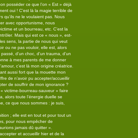
on posséder ce que l’on « Est » déjà
t oui ! C’est là la magie terrible de
ors qu’ils ne le voulaient pas. Nous
ter avec opportunisme, nous
ictime et un bourreau, etc. C’est la
rôler. Mais qui est ce « nous », est-
les sens, la partie de nous qui veut
r ou ne pas vouloir, elle est, alors
n passé, d’un choc, d’un trauma, d’un
’ordonne à mes parents de me donner
l’amour, c’est là mon origine créatrice.
iant aussi fort que la mouette mon
ffre de n’avoir pu accepter/accueillir
cepter de souffrir de mon ignorance ?
 « victime-bourreau-sauveur » faire
a, alors toute l’énergie duelle se
ne, ce que nous sommes : je suis,
on ; elle est en tout et pour tout un
ntes, pour nous empêcher de
urions jamais dû quitter ».
ccepter et accueillir hier et de la