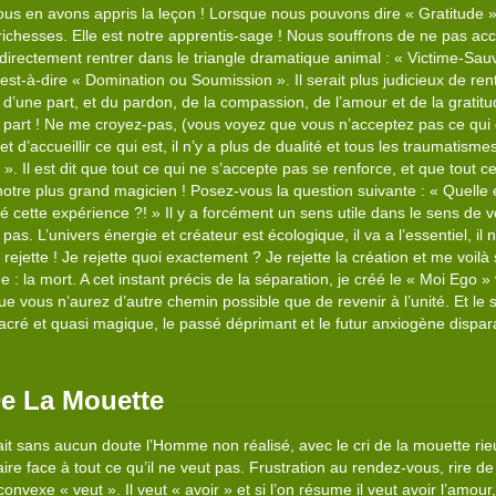
nous en avons appris la leçon ! Lorsque nous pouvons dire « Gratitude » à
richesses. Elle est notre apprentis-sage ! Nous souffrons de ne pas acce
it directement rentrer dans le triangle dramatique animal : « Victime-Sa
est-à-dire « Domination ou Soumission ». Il serait plus judicieux de ren
l d’une part, et du pardon, de la compassion, de l’amour et de la gratitu
re part ! Ne me croyez-pas, (vous voyez que vous n’acceptez pas ce qui 
t d’accueillir ce qui est, il n’y a plus de dualité et tous les traumatism
». Il est dit que tout ce qui ne s’accepte pas se renforce, et que tout c
notre plus grand magicien ! Posez-vous la question suivante : « Quelle e
iré cette expérience ?! » Il y a forcément un sens utile dans le sens de v
t pas. L’univers énergie et créateur est écologique, il va a l’essentiel, il
e rejette ! Je rejette quoi exactement ? Je rejette la création et me voilà
 : la mort. A cet instant précis de la séparation, je créé le « Moi Ego »
que vous n’aurez d’autre chemin possible que de revenir à l’unité. Et le
sacré et quasi magique, le passé déprimant et le futur anxiogène dispar
De La Mouette
ait sans aucun doute l’Homme non réalisé, avec le cri de la mouette r
it faire face à tout ce qu’il ne veut pas. Frustration au rendez-vous, rir
onvexe « veut ». Il veut « avoir » et si l’on résume il veut avoir l’amo